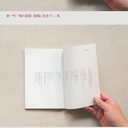
第一号『海の追憶 -真鶴に生きて-』扉。