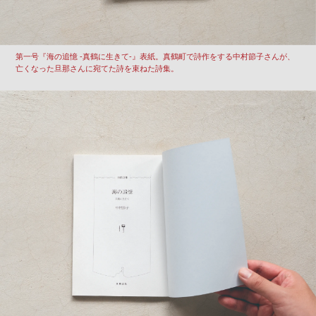
第一号『海の追憶 -真鶴に生きて-』表紙。真鶴町で詩作をする中村節子さんが、
亡くなった旦那さんに宛てた詩を束ねた詩集。