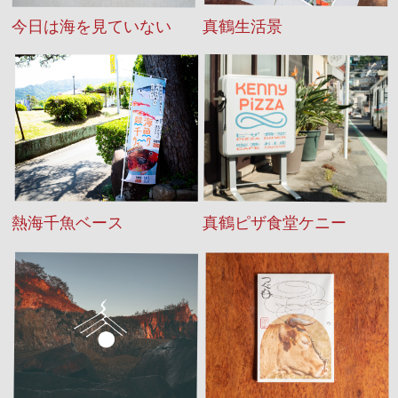
今日は海を見ていない
真鶴生活景
熱海千魚ベース
真鶴ピザ食堂ケニー