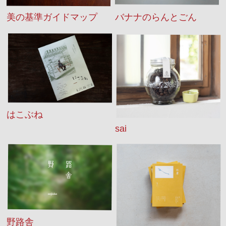
バナナのらんとごん
美の基準ガイドマップ
はこぶね
sai
野路舎