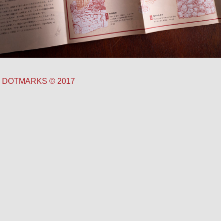
DOTMARKS ©︎ 2017
発行：真鶴町観光協会
企画 / 編集：真鶴出版
デザイン：DOTMARKS
イラスト：山田将志
絵からはじまるエトセトラ ←
一覧
→ sai