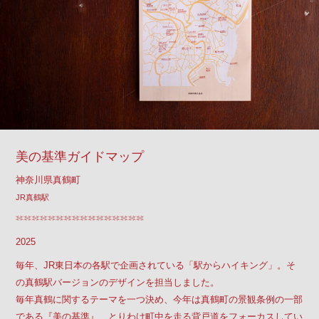
美の基準ガイドマップ
神奈川県真鶴町
JR真鶴駅
2025
毎年、JR東日本の各駅で企画されている「駅からハイキング」。そ
の真鶴駅バージョンのデザインを担当しました。
毎年真鶴に関するテーマを一つ決め、今年は真鶴町の景観条例の一部
である『美の基準』、とりわけ町中を走る背戸道をフォーカスしてい