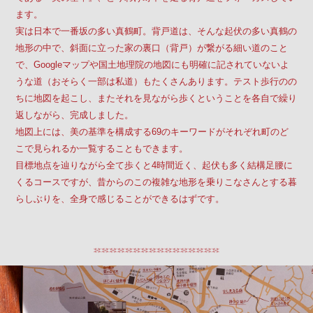
ます。
実は日本で一番坂の多い真鶴町。背戸道は、そんな起伏の多い真鶴の
地形の中で、斜面に立った家の裏口（背戸）が繋がる細い道のこと
で、Googleマップや国土地理院の地図にも明確に記されていないよ
うな道（おそらく一部は私道）もたくさんあります。テスト歩行のの
ちに地図を起こし、またそれを見ながら歩くということを各自で繰り
返しながら、完成しました。
地図上には、美の基準を構成する69のキーワードがそれぞれ町のど
こで見られるか一覧することもできます。
目標地点を辿りながら全て歩くと4時間近く、起伏も多く結構足腰に
くるコースですが、昔からのこの複雑な地形を乗りこなさんとする暮
らしぶりを、全身で感じることができるはずです。