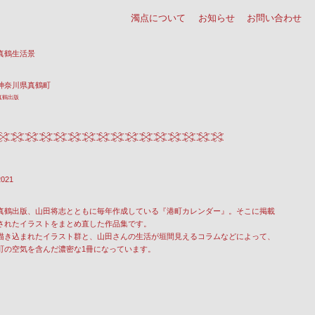
濁点について
お知らせ
お問い合わせ
真鶴生活景
神奈川県真鶴町
真鶴出版
2021
真鶴出版、山田将志とともに毎年作成している『港町カレンダー』。そこに掲載
されたイラストをまとめ直した作品集です。
描き込まれたイラスト群と、山田さんの生活が垣間見えるコラムなどによって、
町の空気を含んだ濃密な1冊になっています。